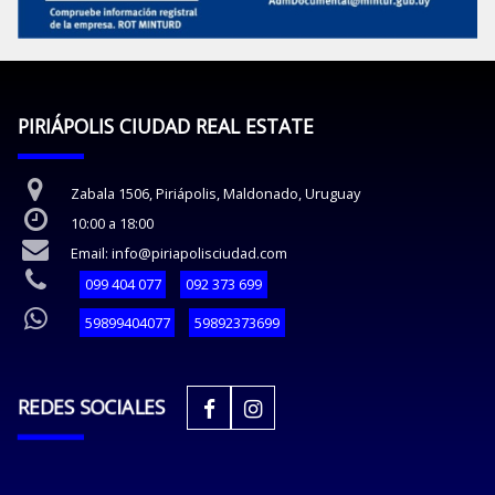
PIRIÁPOLIS CIUDAD REAL ESTATE
Zabala 1506, Piriápolis, Maldonado, Uruguay
10:00 a 18:00
Email: info@piriapolisciudad.com
099 404 077
092 373 699
59899404077
59892373699
REDES SOCIALES