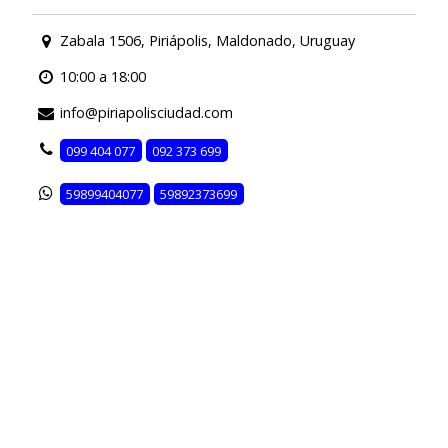
Zabala 1506, Piriápolis, Maldonado, Uruguay
10:00 a 18:00
info@piriapolisciudad.com
099 404 077
092 373 699
59899404077
59892373699