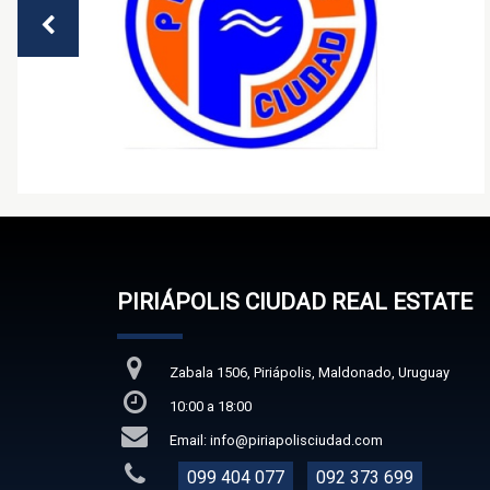
PIRIÁPOLIS CIUDAD REAL ESTATE
Zabala 1506, Piriápolis, Maldonado, Uruguay
10:00 a 18:00
Email: info@piriapolisciudad.com
099 404 077
092 373 699