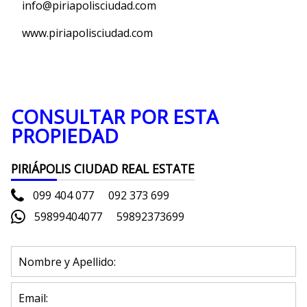
info@piriapolisciudad.com
www.piriapolisciudad.com
CONSULTAR POR ESTA
PROPIEDAD
PIRIÁPOLIS CIUDAD REAL ESTATE
099 404 077
092 373 699
59899404077
59892373699