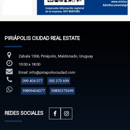
PIRIÁPOLIS CIUDAD REAL ESTATE
Zabala 1506, Piriápolis, Maldonado, Uruguay
10:00 a 18:00
Email: info@piriapolisciudad.com
099 404 077
092 373 699
59899404077
59892373699
REDES SOCIALES