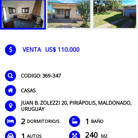
VENTA
US$ 110.000
CODIGO: 369-347
CASAS
JUAN B. ZOLEZZI 20, PIRIÁPOLIS, MALDONADO,
URUGUAY
2
1
DORMITORIO/S
BAÑO
240
1
AUTOS
M2