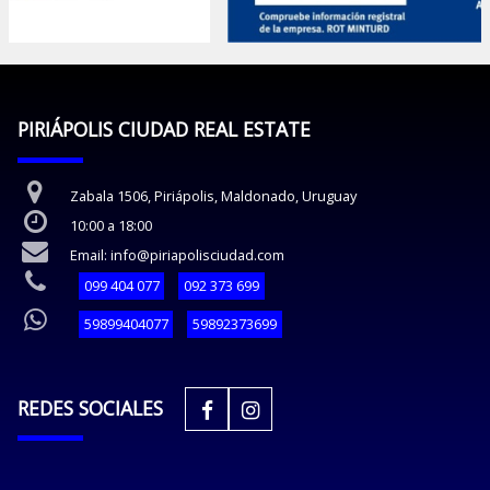
PIRIÁPOLIS CIUDAD REAL ESTATE
Zabala 1506, Piriápolis, Maldonado, Uruguay
10:00 a 18:00
Email: info@piriapolisciudad.com
099 404 077
092 373 699
59899404077
59892373699
REDES SOCIALES