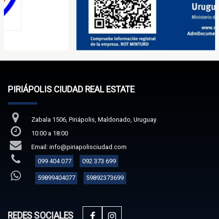
PIRIÁPOLIS CIUDAD REAL ESTATE
Zabala 1506, Piriápolis, Maldonado, Uruguay
10:00 a 18:00
Email: info@piriapolisciudad.com
099 404 077
092 373 699
59899404077
59892373699
REDES SOCIALES