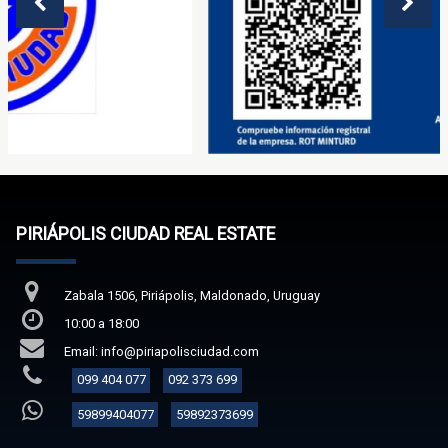
PIRIÁPOLIS CIUDAD REAL ESTATE
Zabala 1506, Piriápolis, Maldonado, Uruguay
10:00 a 18:00
Email: info@piriapolisciudad.com
099 404 077
092 373 699
59899404077
59892373699