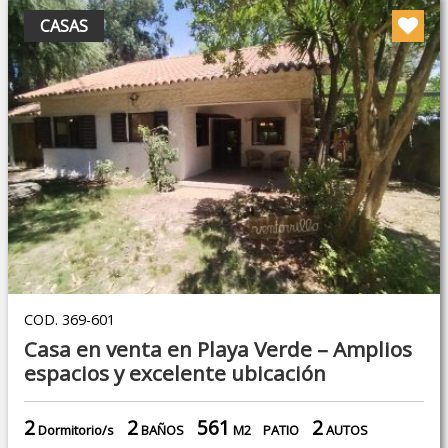
CASAS
COD. 369-601
Casa en venta en Playa Verde – Amplios
espacios y excelente ubicación
2
2
561
2
Dormitorio/s
BAÑOS
M2
PATIO
AUTOS