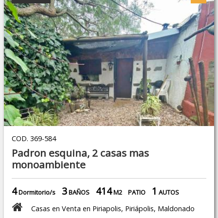
COD. 369-584
Padron esquina, 2 casas mas
monoambiente
4
3
414
1
Dormitorio/s
BAÑOS
M2
PATIO
AUTOS
Casas en Venta en Piriapolis, Piriápolis, Maldonado