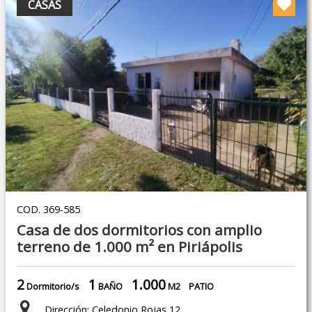
CASAS
COD. 369-585
Casa de dos dormitorios con amplio
terreno de 1.000 m² en Piriápolis
2
1
1.000
Dormitorio/s
BAÑO
M2
PATIO
Dirección: Celedonio Rojas 12