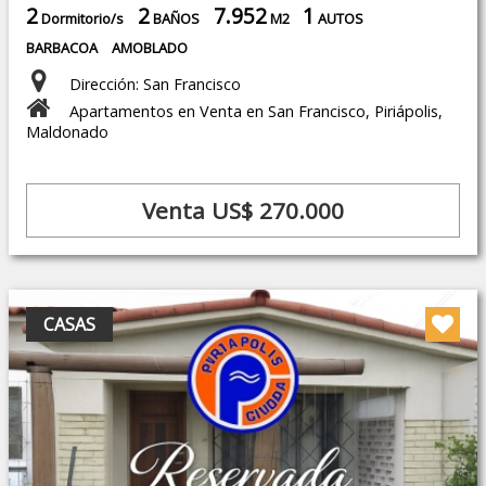
2
2
7.952
1
Dormitorio/s
BAÑOS
M2
AUTOS
BARBACOA
AMOBLADO
Dirección: San Francisco
Apartamentos en Venta en San Francisco, Piriápolis,
Maldonado
Venta US$ 270.000
CASAS