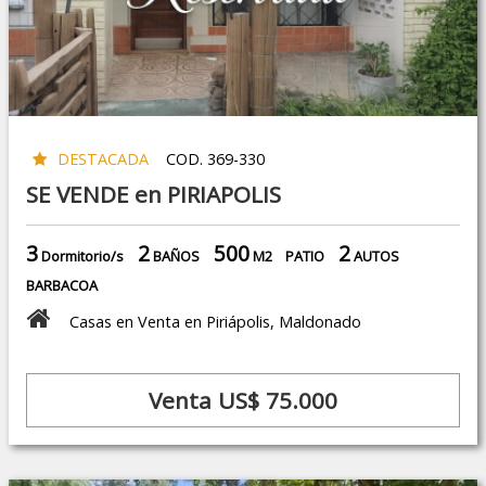
DESTACADA
COD. 369-330
SE VENDE en PIRIAPOLIS
3
2
500
2
Dormitorio/s
BAÑOS
M2
PATIO
AUTOS
BARBACOA
Casas en Venta en Piriápolis, Maldonado
Venta US$ 75.000