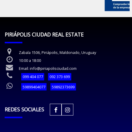
PIRIÁPOLIS CIUDAD REAL ESTATE
Zabala 1506, Piriápolis, Maldonado, Uruguay
10:00 a 18:00
Email: info@piriapolisciudad.com
099 404 077
092 373 699
59899404077
59892373699
REDES SOCIALES