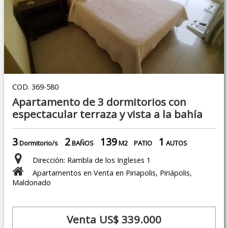
COD. 369-580
Apartamento de 3 dormitorios con
espectacular terraza y vista a la bahía
3
2
139
1
Dormitorio/s
BAÑOS
M2
PATIO
AUTOS
Dirección: Rambla de los Ingleses 1
Apartamentos en Venta en Piriapolis, Piriápolis,
Maldonado
Venta US$ 339.000